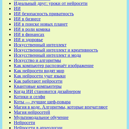
Идеальный друг: уроки от нейросети
ИИ
ИИ безопасность приватность
ИИ в бизнесе
ИИ в поиске новых планет
ИИ в роли комика
ИИ в финансах
ИИ и здоровье
Искусственный интеллект
Искусственный интеллект и креативность
Искусственный интеллект и мода
Искусство и алгоритмы
Как компьютер распознаёт изображение
Как нейросети видят мир
Как нейросети учат языки
Как работают нейросети
Квантовые компьютеры
Когда ИИ становится дизайнером
Котики и селфи
Коты — лучшие шеф-повара
Магия в коде. Алгоритмы, которые впечатляют
Магия нейросетей
Мультимодальное обучение
Нейросети
Нейросети в археологии