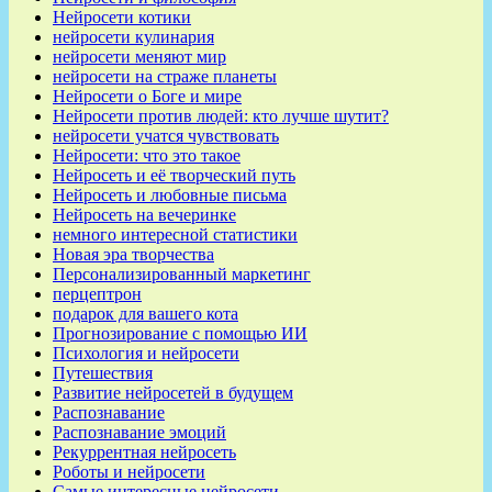
Нейросети котики
нейросети кулинария
нейросети меняют мир
нейросети на страже планеты
Нейросети о Боге и мире
Нейросети против людей: кто лучше шутит?
нейросети учатся чувствовать
Нейросети: что это такое
Нейросеть и её творческий путь
Нейросеть и любовные письма
Нейросеть на вечеринке
немного интересной статистики
Новая эра творчества
Персонализированный маркетинг
перцептрон
подарок для вашего кота
Прогнозирование с помощью ИИ
Психология и нейросети
Путешествия
Развитие нейросетей в будущем
Распознавание
Распознавание эмоций
Рекуррентная нейросеть
Роботы и нейросети
Самые интересные нейросети