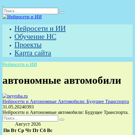
.
Перейти
Search
к
for:
содержанию
Нейросети и ИИ
Обучение НС
Проекты
Карта сайта
Нейросети и ИИ
автономные автомобили
Нейросети и Автономные Автомобили: Будущее Транспорта
31.05.2024
0
393
Нейросети и Автономные автомобили: Будущее Транспорта.
Search
for:
Август 2026
Пн
Вт
Ср
Чт
Пт
Сб
Вс