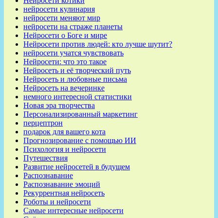
Нейросети котики
нейросети кулинария
нейросети меняют мир
нейросети на страже планеты
Нейросети о Боге и мире
Нейросети против людей: кто лучше шутит?
нейросети учатся чувствовать
Нейросети: что это такое
Нейросеть и её творческий путь
Нейросеть и любовные письма
Нейросеть на вечеринке
немного интересной статистики
Новая эра творчества
Персонализированный маркетинг
перцептрон
подарок для вашего кота
Прогнозирование с помощью ИИ
Психология и нейросети
Путешествия
Развитие нейросетей в будущем
Распознавание
Распознавание эмоций
Рекуррентная нейросеть
Роботы и нейросети
Самые интересные нейросети