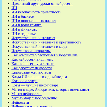
Идеальный друг: уроки от нейросети
ИИ
ИИ безопасность приватность
ИИ в бизнесе
ИИ в поиске новых планет
ИИ в роли комика
ИИ в финансах
ИИ и здоровье
Искусственный интеллект
Искусственный интеллект и креативность
Искусственный интеллект и мода
Искусство и алгоритмы
Как компьютер распознаёт изображение
Как нейросети видят мир
Как нейросети учат языки
Как работают нейросети
Квантовые компьютеры
Когда ИИ становится дизайнером
Котики и селфи
Коты — лучшие шеф-повара
Магия в коде. Алгоритмы, которые впечатляют
Магия нейросетей
Мультимодальное обучение
Нейросети
Нейросети в археологии