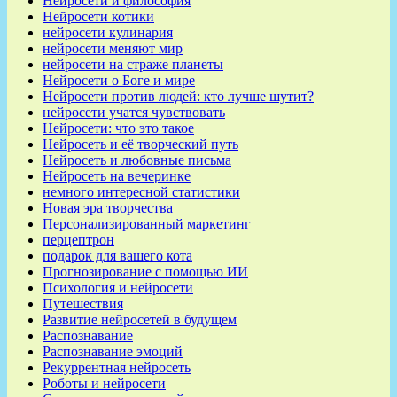
Нейросети и философия
Нейросети котики
нейросети кулинария
нейросети меняют мир
нейросети на страже планеты
Нейросети о Боге и мире
Нейросети против людей: кто лучше шутит?
нейросети учатся чувствовать
Нейросети: что это такое
Нейросеть и её творческий путь
Нейросеть и любовные письма
Нейросеть на вечеринке
немного интересной статистики
Новая эра творчества
Персонализированный маркетинг
перцептрон
подарок для вашего кота
Прогнозирование с помощью ИИ
Психология и нейросети
Путешествия
Развитие нейросетей в будущем
Распознавание
Распознавание эмоций
Рекуррентная нейросеть
Роботы и нейросети