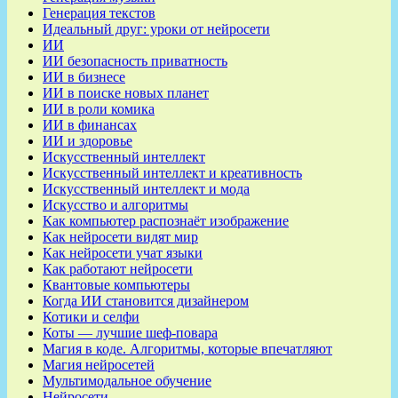
Генерация текстов
Идеальный друг: уроки от нейросети
ИИ
ИИ безопасность приватность
ИИ в бизнесе
ИИ в поиске новых планет
ИИ в роли комика
ИИ в финансах
ИИ и здоровье
Искусственный интеллект
Искусственный интеллект и креативность
Искусственный интеллект и мода
Искусство и алгоритмы
Как компьютер распознаёт изображение
Как нейросети видят мир
Как нейросети учат языки
Как работают нейросети
Квантовые компьютеры
Когда ИИ становится дизайнером
Котики и селфи
Коты — лучшие шеф-повара
Магия в коде. Алгоритмы, которые впечатляют
Магия нейросетей
Мультимодальное обучение
Нейросети