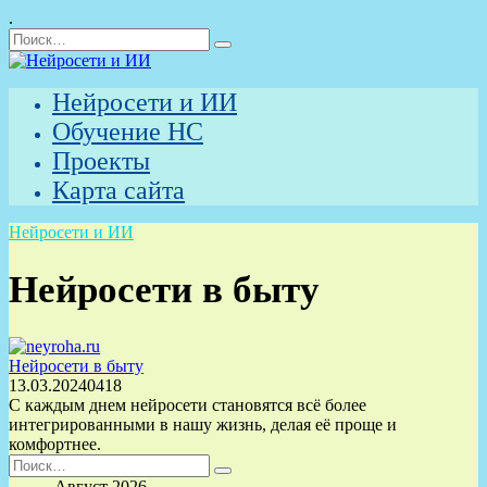
.
Перейти
Search
к
for:
содержанию
Нейросети и ИИ
Обучение НС
Проекты
Карта сайта
Нейросети и ИИ
Нейросети в быту
Нейросети в быту
13.03.2024
0
418
С каждым днем нейросети становятся всё более
интегрированными в нашу жизнь, делая её проще и
комфортнее.
Search
for:
Август 2026