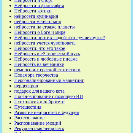
Нейросети и спорт
Нейросети и философия
Нейросети котики
нейросети кулинария
нейросети меняют мир
нейросети на страже планеты
Нейросети о Боге и мире
Нейросети против людей: кто лучше шутит?
нейросети учатся чувствовать
Нейросети: что это такое
Нейросеть и её творческий путь
Нейросеть и любовные письма
Нейросеть на вечеринке
немного интересной статистики
Новая эра творчества
Персонализированный маркетинг
перцептрон
подарок для вашего кота
Прогнозирование с помощью ИИ
Психология и нейросети
Путешествия
Развитие нейросетей в будущем
Распознавание
Распознавание эмоций
Рекуррентная нейросеть